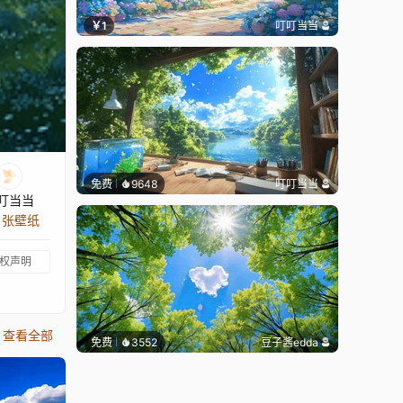
￥1
叮叮当当
免费
9648
叮叮当当
叮当当
0 张壁纸
权声明
查看全部
免费
3552
豆子酱edda