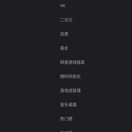
4K
二次元
风景
美女
网易游戏独家
随时间变化
游戏成就墙
音乐桌面
热门榜