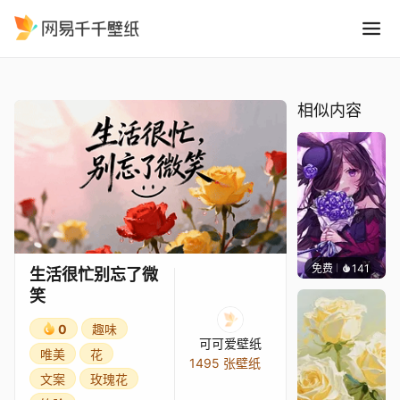
生活很忙别忘了微笑
精选
生活很忙别忘了微笑
相似内容
免费
141
夜莺Ni
生活很忙别忘了微
笑
0
趣味
可可爱壁纸
唯美
花
1495 张壁纸
文案
玫瑰花