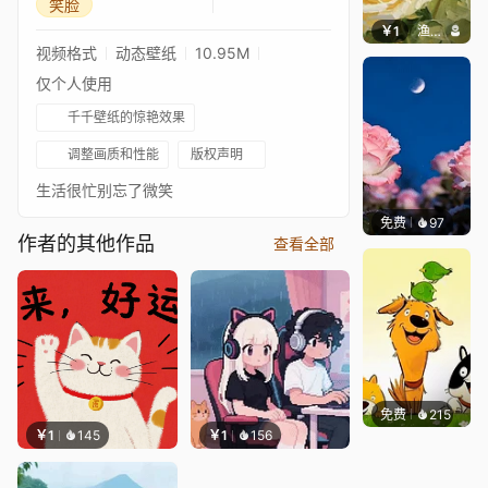
笑脸
￥1
渔小小
视频格式
动态壁纸
10.95M
仅个人使用
千千壁纸的惊艳效果
调整画质和性能
版权声明
生活很忙别忘了微笑
免费
97
好看壁
作者的其他作品
查看全部
免费
215
渔小小
￥1
145
￥1
156