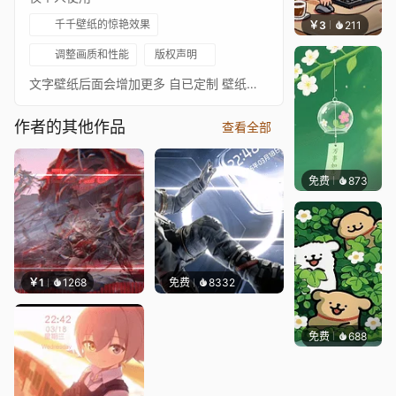
千千壁纸的惊艳效果
￥3
211
渔小小
调整画质和性能
版权声明
文字壁纸后面会增加更多 自已定制 壁纸有问题请加主页qq反馈
作者的其他作品
查看全部
免费
873
好看壁
￥1
1268
免费
8332
免费
688
渔小小