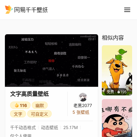
文字高质量壁纸
精选
文字高质量壁纸
相似内容
免费
195
渔小小
文字高质量壁纸
116
幽默
老黑2077
5 张壁纸
文字
可自定义
千千动态格式
动态壁纸
25.17M
仅个人使用