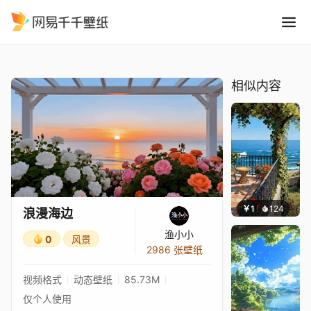
浪漫海边
精选
浪漫海边
相似内容
￥1
124
叮叮当
浪漫海边
渔小小
0
风景
2986 张壁纸
视频格式
动态壁纸
85.73M
仅个人使用