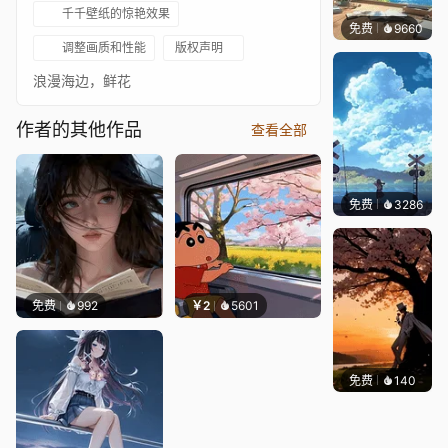
千千壁纸的惊艳效果
免费
9660
叮叮
调整画质和性能
版权声明
浪漫海边，鲜花
作者的其他作品
查看全部
免费
3286
星梦
免费
992
￥2
5601
免费
140
渔小小