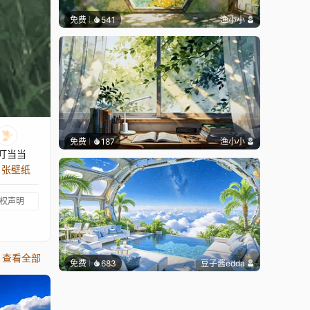
免费
541
渔小小
免费
187
渔小小
叮当当
9 张壁纸
权声明
查看全部
免费
683
豆子酱edda