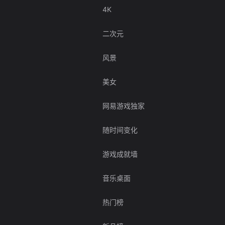
4K
二次元
风景
美女
网易游戏独家
随时间变化
游戏成就墙
音乐桌面
热门榜