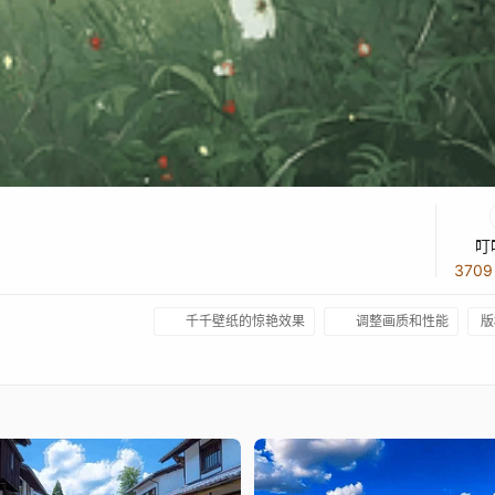
叮
370
千千壁纸的惊艳效果
调整画质和性能
版