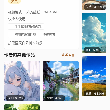
海景
免费
9993
叮叮
视频格式
动态壁纸
34.46M
仅个人使用
千千壁纸的惊艳效果
调整画质和性能
版权声明
护眼蓝天白云树木海景
￥1
98
叮叮当
作者的其他作品
查看全部
免费
1306
叮叮
￥1
228
免费
822