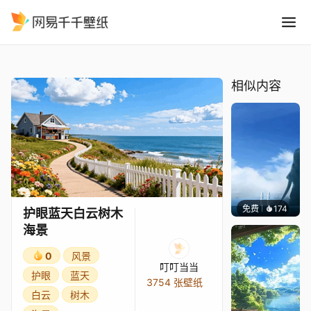
护眼蓝天白云树木海景
精选
护眼蓝天白云树木海景
相似内容
免费
174
星梦
护眼蓝天白云树木
海景
0
风景
叮叮当当
护眼
蓝天
3754 张壁纸
白云
树木