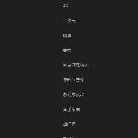
4K
二次元
风景
美女
网易游戏独家
随时间变化
游戏成就墙
音乐桌面
热门榜