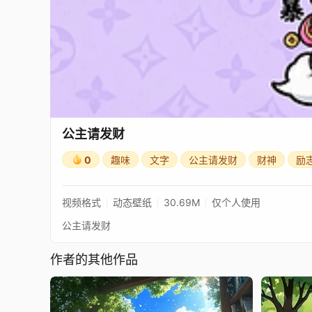
公主请发财
0
趣味
文字
公主请发财
财神
励
视频格式
动态壁纸
30.69M
仅个人使用
公主请发财
作者的其他作品