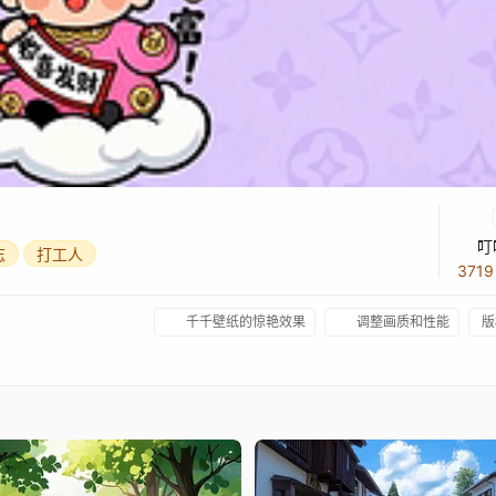
叮
志
打工人
371
千千壁纸的惊艳效果
调整画质和性能
版