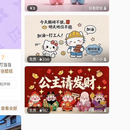
￥3
好看壁纸
免费
336
渔小小
叮当当
9 张壁纸
权声明
查看全部
免费
167
豆子酱edda