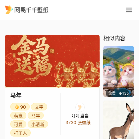
马年
精选
马年
相似内容
免费
135
豆子酱e
马年
90
文字
萌宠
马年
叮叮当当
3730 张壁纸
可爱
小清新
打工人