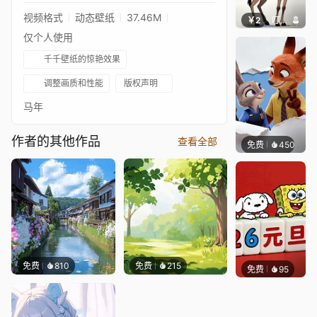
视频格式
动态壁纸
37.46M
￥2
叮叮当当
仅个人使用
千千壁纸的惊艳效果
调整画质和性能
版权声明
马年
作者的其他作品
查看全部
免费
450
好看壁
免费
810
免费
215
免费
95
好看壁