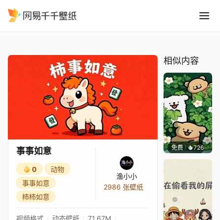
事事如意
精选
事事如意
相似内容
免费
726
渔小小
事事如意
0
动物
渔小小
事事如意
2986 张壁纸
柿柿如意
视频格式
动态壁纸
71.67M