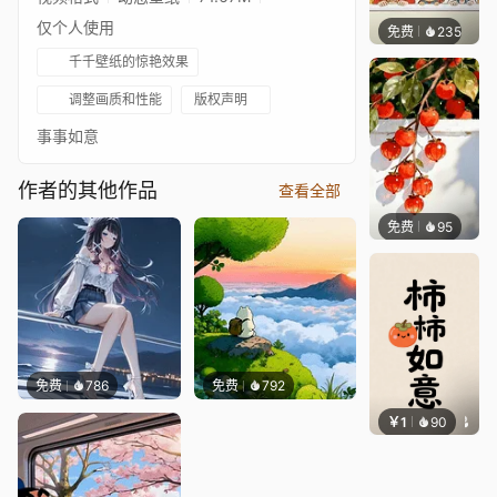
仅个人使用
免费
235
渔小小
千千壁纸的惊艳效果
调整画质和性能
版权声明
事事如意
作者的其他作品
查看全部
免费
95
渔小小
免费
786
免费
792
￥1
90
可可爱