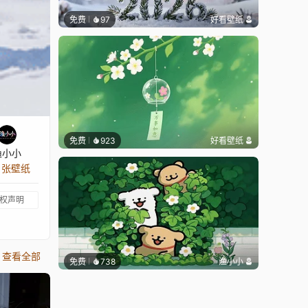
免费
97
好看壁纸
免费
923
好看壁纸
渔小小
6 张壁纸
权声明
查看全部
免费
738
渔小小