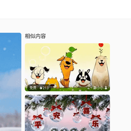
相似内容
免费
213
渔小小