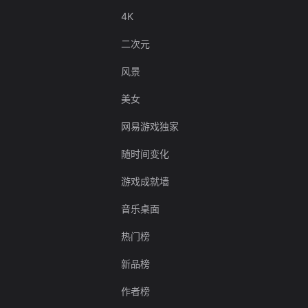
4K
二次元
风景
美女
网易游戏独家
随时间变化
游戏成就墙
音乐桌面
热门榜
新品榜
作者榜