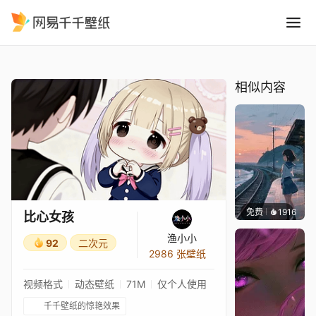
比心女孩
精选
比心女孩
相似内容
免费
1916
辰东壁
比心女孩
渔小小
92
二次元
2986 张壁纸
视频格式
动态壁纸
71M
仅个人使用
千千壁纸的惊艳效果