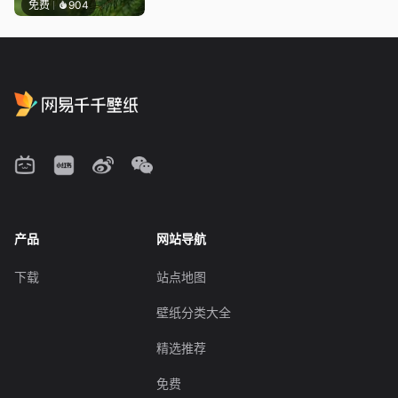
免费
904
产品
网站导航
下载
站点地图
壁纸分类大全
精选推荐
免费