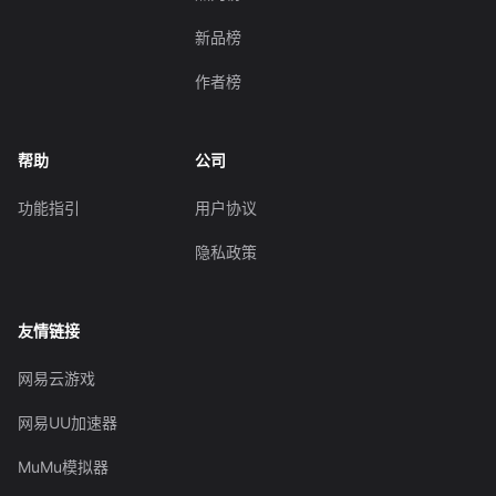
新品榜
作者榜
帮助
公司
功能指引
用户协议
隐私政策
友情链接
网易云游戏
网易UU加速器
MuMu模拟器