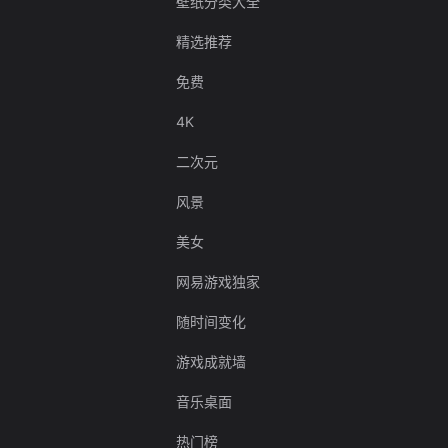
壁纸分类大全
精选推荐
免费
4K
二次元
风景
美女
网易游戏独家
随时间变化
游戏成就墙
音乐桌面
热门榜