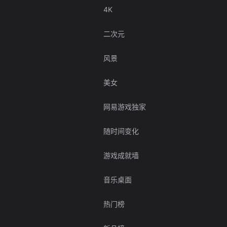
4K
二次元
风景
美女
网易游戏独家
随时间变化
游戏成就墙
音乐桌面
热门榜