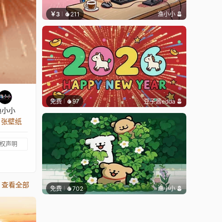
￥3
211
渔小小
免费
97
豆子酱edda
渔小小
9 张壁纸
权声明
查看全部
免费
702
渔小小