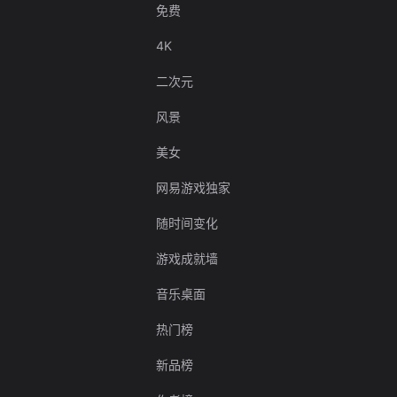
免费
4K
二次元
风景
美女
网易游戏独家
随时间变化
游戏成就墙
音乐桌面
热门榜
新品榜