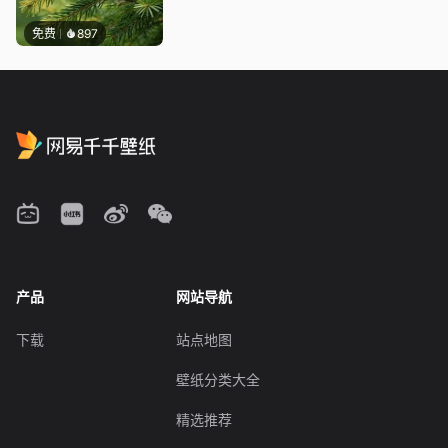
免费
897
产品
网站导航
下载
站点地图
壁纸分类大全
精选推荐