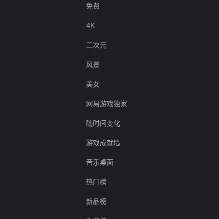
免费
4K
二次元
风景
美女
网易游戏独家
随时间变化
游戏成就墙
音乐桌面
热门榜
新品榜