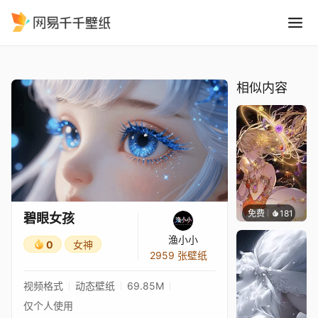
碧眼女孩
精选
碧眼女孩
相似内容
免费
181
Asuki
碧眼女孩
渔小小
0
女神
2959 张壁纸
视频格式
动态壁纸
69.85M
仅个人使用