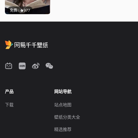
免费
977
产品
网站导航
下载
站点地图
壁纸分类大全
精选推荐