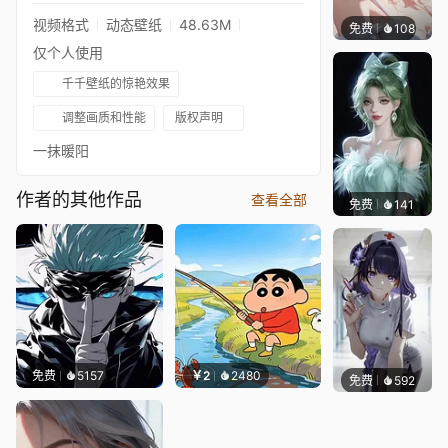
视频格式
动态壁纸
48.63M
免费
108
渔小小
仅个人使用
千千壁纸的惊艳效果
调整画质和性能
版权声明
一抹暖阳
作者的其他作品
查看全部
免费
141
豆子酱e
免费
5157
￥2
2480
免费
592
渔小小