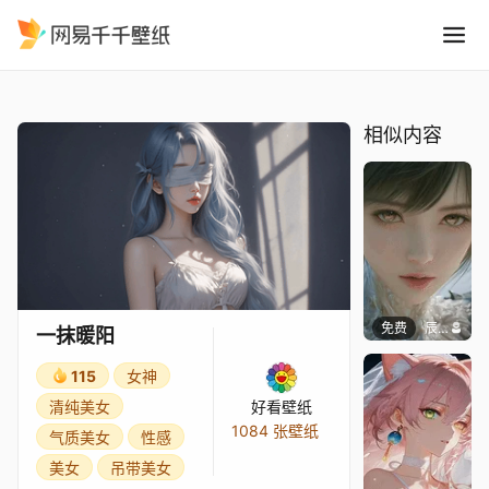
一抹暖阳
精选
一抹暖阳
相似内容
免费
辰东壁纸
一抹暖阳
115
女神
清纯美女
好看壁纸
1084 张壁纸
气质美女
性感
美女
吊带美女