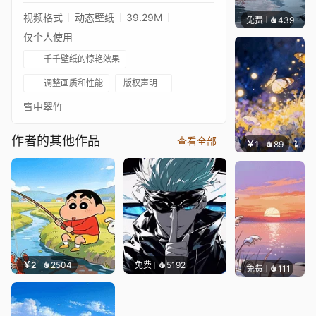
视频格式
动态壁纸
39.29M
免费
439
Salyu
仅个人使用
千千壁纸的惊艳效果
调整画质和性能
版权声明
雪中翠竹
作者的其他作品
查看全部
￥1
89
叮叮当
￥2
2504
免费
5192
免费
111
好看壁