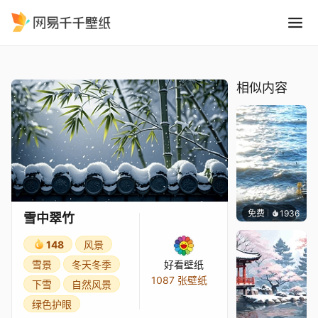
雪中翠竹
精选
雪中翠竹
相似内容
免费
千千壁纸
等作者
1936
雪中翠竹
148
风景
雪景
冬天冬季
好看壁纸
1087 张壁纸
下雪
自然风景
绿色护眼