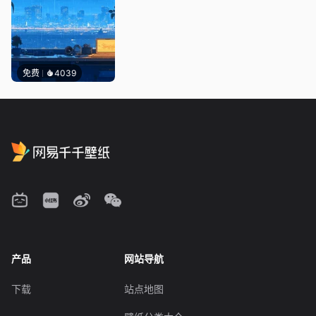
免费
4039
产品
网站导航
下载
站点地图