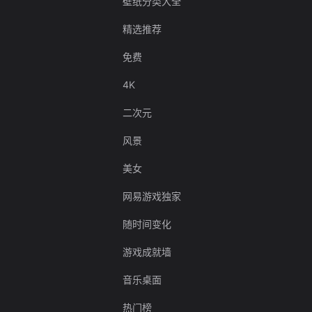
壁纸分类大全
精选推荐
免费
4K
二次元
风景
美女
网易游戏独家
随时间变化
游戏成就墙
音乐桌面
热门榜