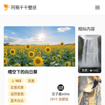
晴空下的向日葵
精选
晴空下的向日葵
相似内容
免费
1182
Salyu
晴空下的向日葵
102
风景
实景风景
自然景观
豆子酱edda
2815 张壁纸
蓝天白云