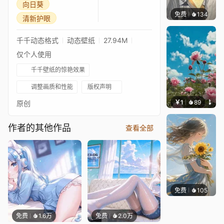
向日葵
免费
134
꙳NOZ
清新护眼
千千动态格式
动态壁纸
27.94M
仅个人使用
千千壁纸的惊艳效果
调整画质和性能
版权声明
￥1
89
叮叮当
原创
作者的其他作品
查看全部
免费
105
渔小小
免费
1.6万
免费
2.0万