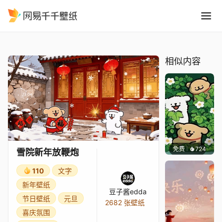
雪院新年放鞭炮
精选
雪院新年放鞭炮
相似内容
免费
724
渔小小
雪院新年放鞭炮
110
文字
新年壁纸
豆子酱edda
节日壁纸
元旦
2682 张壁纸
喜庆氛围