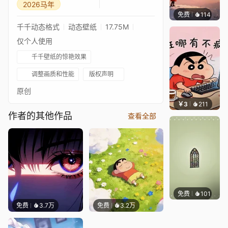
2026马年
免费
114
渔小小
千千动态格式
动态壁纸
17.75M
仅个人使用
千千壁纸的惊艳效果
调整画质和性能
版权声明
原创
￥3
211
渔小小
作者的其他作品
查看全部
免费
101
木木洗
免费
3.7万
免费
3.2万