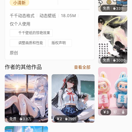
小清新
免费
339
渔小小
千千动态格式
动态壁纸
18.05M
仅个人使用
千千壁纸的惊艳效果
调整画质和性能
版权声明
原创
免费
3000
小佛
作者的其他作品
查看全部
￥3
好看壁纸
免费
3.8万
￥2
2991