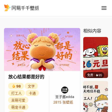
放心结果都是好的
精选
放心结果都是好的
相似内容
免费
95
好看壁
放心结果都是好的
98
文字
打工人
卡通
豆子酱edda
呆萌可爱
2815 张壁纸
萌宠卡通