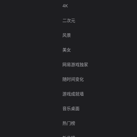
4K
二次元
风景
美女
网易游戏独家
随时间变化
游戏成就墙
音乐桌面
热门榜