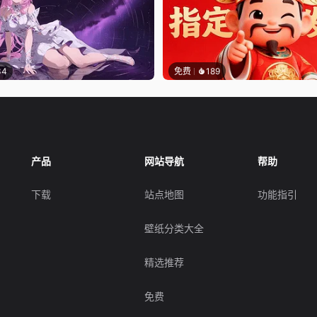
34
免费
189
产品
网站导航
帮助
下载
站点地图
功能指引
壁纸分类大全
精选推荐
免费