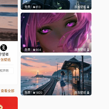
免费
813
辰东壁纸
免费
904
辰东壁纸
守望者
0 张壁纸
权声明
查看全部
免费
1820
辰东壁纸