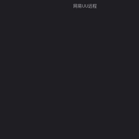
网易UU远程