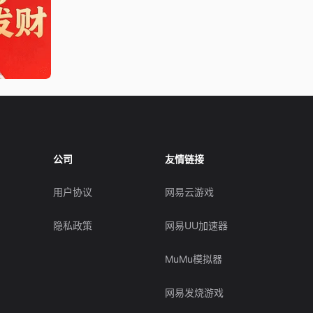
公司
友情链接
用户协议
网易云游戏
隐私政策
网易UU加速器
MuMu模拟器
网易发烧游戏