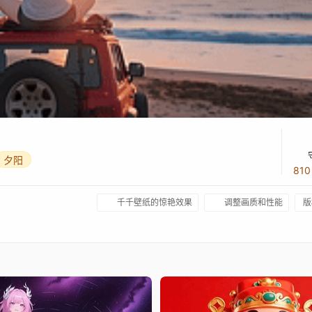
夕阳
81
千千壁纸的惊艳效果
调整画质和性能
版