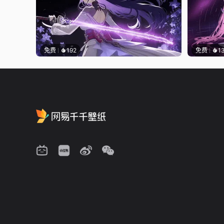
免费
192
免费
1