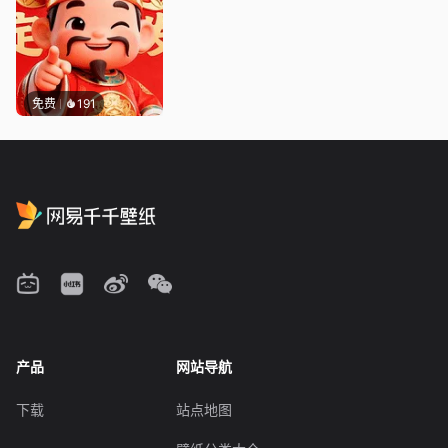
免费
191
产品
网站导航
下载
站点地图