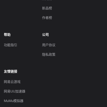
新品榜
作者榜
帮助
公司
功能指引
用户协议
隐私政策
友情链接
网易云游戏
网易UU加速器
MuMu模拟器