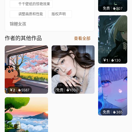
千千壁纸的惊艳效果
免费
807
辰东壁
调整画质和性能
版权声明
锦鲤女孩
作者的其他作品
查看全部
￥1
130
辰东
￥2
5587
免费
1000
免费
365
辰东壁