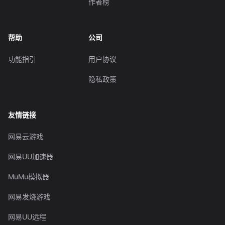
作者榜
帮助
公司
功能指引
用户协议
隐私政策
友情链接
网易云游戏
网易UU加速器
MuMu模拟器
网易发烧游戏
网易UU远程