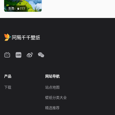
免费
777
产品
网站导航
下载
站点地图
壁纸分类大全
精选推荐