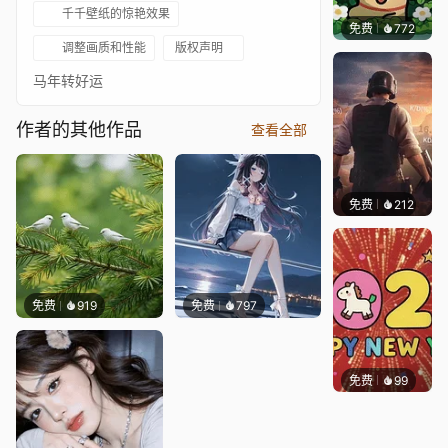
千千壁纸的惊艳效果
免费
772
渔小小
调整画质和性能
版权声明
马年转好运
作者的其他作品
查看全部
免费
212
鲨鲨啊
免费
919
免费
797
免费
99
豆子酱e