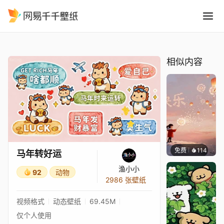
马年转好运
精选
马年转好运
相似内容
免费
114
渔小小
马年转好运
渔小小
92
动物
2986 张壁纸
视频格式
动态壁纸
69.45M
仅个人使用