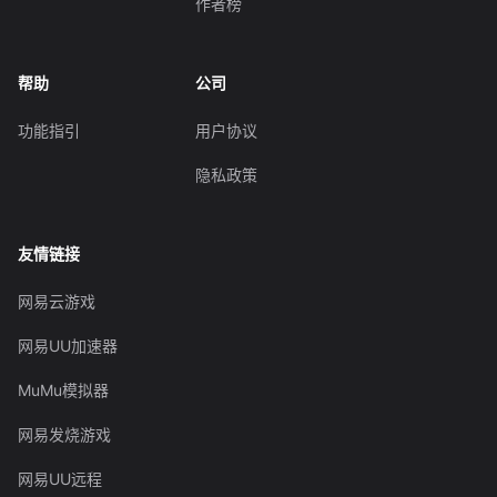
作者榜
帮助
公司
功能指引
用户协议
隐私政策
友情链接
网易云游戏
网易UU加速器
MuMu模拟器
网易发烧游戏
网易UU远程