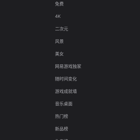
免费
4K
二次元
风景
美女
网易游戏独家
随时间变化
游戏成就墙
音乐桌面
热门榜
新品榜