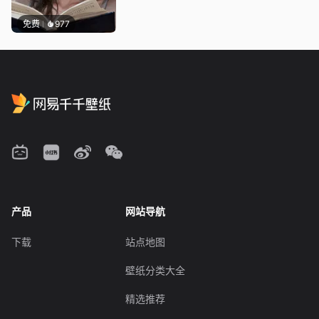
免费
977
产品
网站导航
下载
站点地图
壁纸分类大全
精选推荐