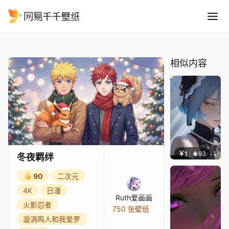
冬夜羁绊
精选
冬夜羁绊
相似内容
￥1
93
辰东壁
冬夜羁绊
90
二次元
4K
日漫
Ruth爱画画
火影忍者
750 张壁纸
漩涡鸣人和我爱罗