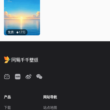
免费
1.7万
产品
网站导航
下载
站点地图