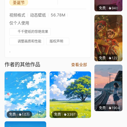
圣诞节
免费
940
辰东壁
视频格式
动态壁纸
56.78M
仅个人使用
千千壁纸的惊艳效果
调整画质和性能
版权声明
.
免费
122
静态壁
作者的其他作品
查看全部
免费
1904
辰东
免费
1.0万
免费
3397