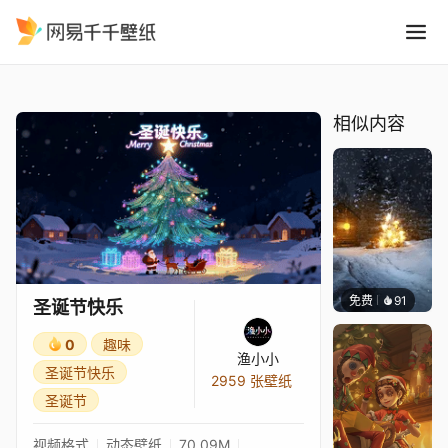
圣诞节快乐
精选
圣诞节快乐
相似内容
免费
91
Recke
圣诞节快乐
0
趣味
渔小小
圣诞节快乐
2959 张壁纸
圣诞节
视频格式
动态壁纸
70.09M