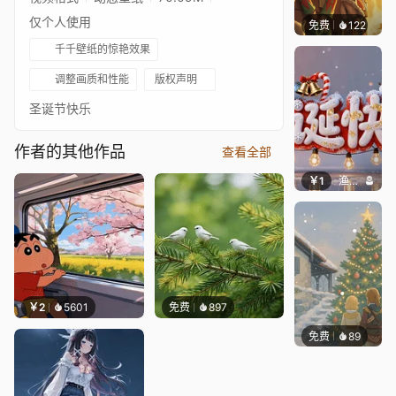
仅个人使用
免费
122
静态壁
千千壁纸的惊艳效果
调整画质和性能
版权声明
圣诞节快乐
作者的其他作品
查看全部
￥1
渔小小
￥2
5601
免费
897
免费
89
thecoz