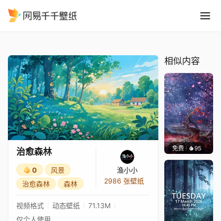
治愈森林
精选
治愈森林
相似内容
免费
95
Dragon
治愈森林
0
风景
渔小小
2986 张壁纸
治愈森林
森林
视频格式
动态壁纸
71.13M
仅个人使用