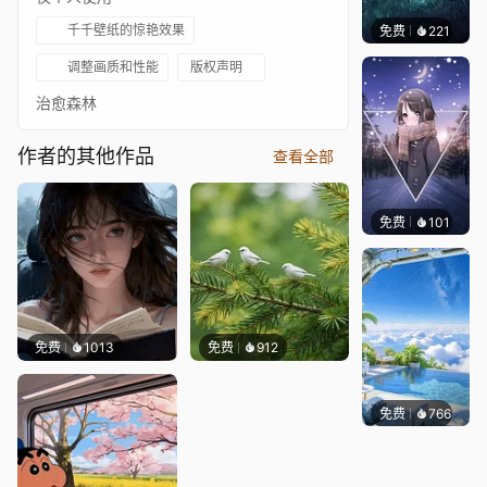
千千壁纸的惊艳效果
免费
221
Asuki
调整画质和性能
版权声明
治愈森林
作者的其他作品
查看全部
免费
101
S37
免费
1013
免费
912
免费
766
豆子酱e