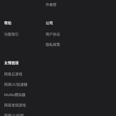
作者榜
帮助
公司
功能指引
用户协议
隐私政策
友情链接
网易云游戏
网易UU加速器
MuMu模拟器
网易发烧游戏
网易UU远程