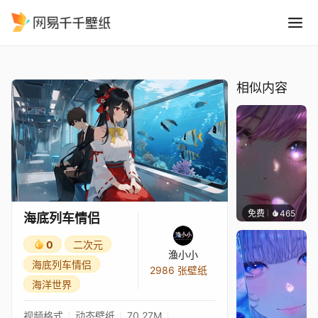
海底列车情侣
精选
海底列车情侣
相似内容
免费
465
辰东壁
海底列车情侣
0
二次元
渔小小
海底列车情侣
2986 张壁纸
海洋世界
视频格式
动态壁纸
70.27M