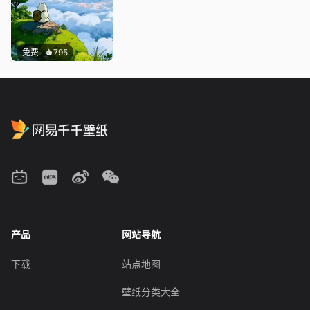
免费
795
产品
网站导航
下载
站点地图
壁纸分类大全