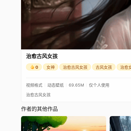
治愈古风女孩
0
女神
治愈古风女孩
古风女孩
治愈
视频格式
动态壁纸
69.65M
仅个人使用
治愈古风女孩
作者的其他作品