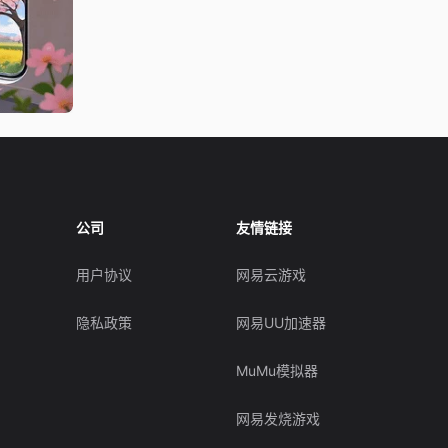
公司
友情链接
用户协议
网易云游戏
隐私政策
网易UU加速器
MuMu模拟器
网易发烧游戏