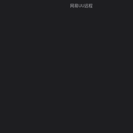
网易UU远程