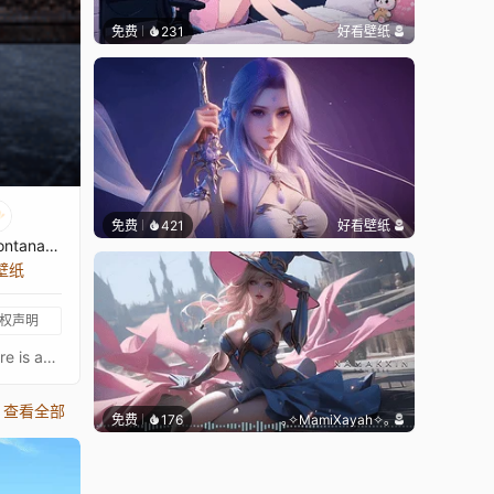
免费
231
好看壁纸
免费
421
好看壁纸
Hanna_Montana77
张壁纸
权声明
Pontiff Sulyvahn's arena so to speak, from dark souls 3. I believe you can also say its Irithyll's main cathedral, not sure if there is any other official name for the location.Animation:Added God Rays to the windowsAdded fire to torches and bonfire.Added snow/particle effect to window light.Added some light fog to the foreground.Music: Might be bastardizing to some, but the music is from Bloodborne, the hunters dream.
查看全部
免费
176
｡✧MamiXayah✧｡