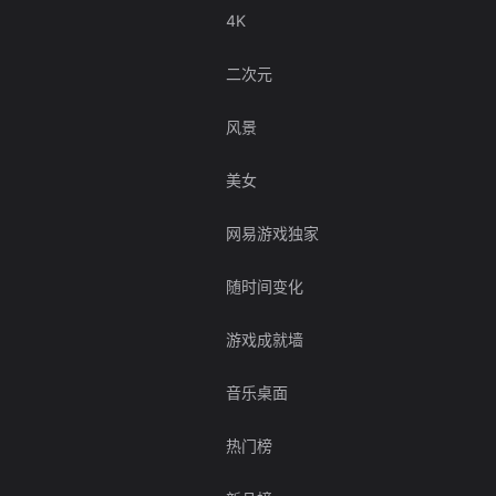
4K
二次元
风景
美女
网易游戏独家
随时间变化
游戏成就墙
音乐桌面
热门榜