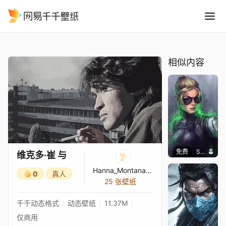
维克多·崔 与
精选
维克多·崔 与
相似内容
免费
SomethingEPIC
维克多·崔 与
Hanna_Montana77
0
真人
25 张壁纸
千千动态格式
动态壁纸
11.37M
仅商用