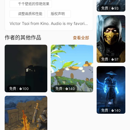
千千壁纸的惊艳效果
免费
93
Niara
调整画质和性能
版权声明
Victor Tsoi from Kino. Audio is my favorite Kino song 'Pack of Cigarettes.'I wanted a photo like this with a cig, this was the best one I could find, but the quality was bad so I out a filter on it in photoshop, think it looks pretty decent.
作者的其他作品
查看全部
免费
97
ender
免费
100
免费
140
免费
140
ender