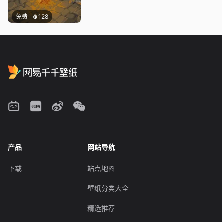
免费
128
产品
网站导航
下载
站点地图
壁纸分类大全
精选推荐