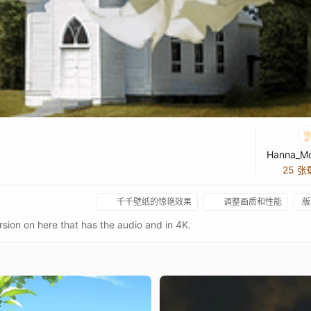
25 
千千壁纸的惊艳效果
调整画质和性能
版
rsion on here that has the audio and in 4K.