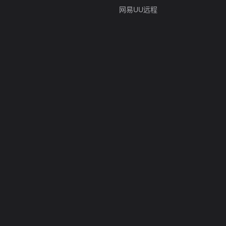
网易UU远程