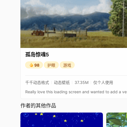
孤岛惊魂5
98
护眼
游戏
千千动态格式
动态壁纸
37.35M
仅个人使用
Really love this loading screen and wanted to add a ve
作者的其他作品