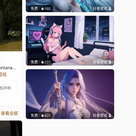
免费
160
好看壁纸
免费
231
好看壁纸
Hanna_Montana77
张壁纸
权声明
查看全部
免费
421
好看壁纸