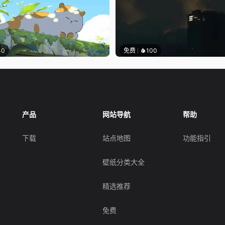
40
免费
100
产品
网站导航
帮助
下载
站点地图
功能指引
壁纸分类大全
精选推荐
免费