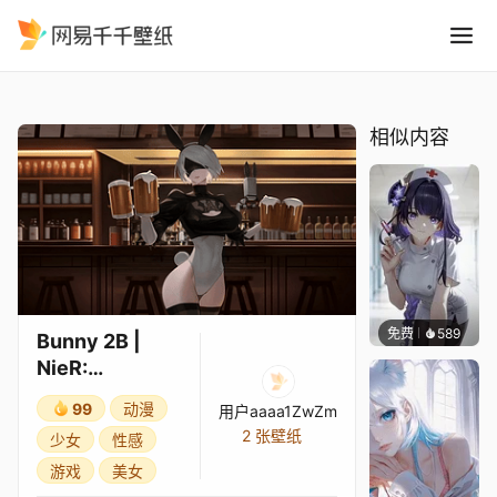
Bunny 2B NieR: Automata
精选
Bunny 2B | NieR: Automata
相似内容
免费
589
渔小小
Bunny 2B |
NieR:
Automata
99
动漫
用户aaaa1ZwZm
2 张壁纸
少女
性感
游戏
美女