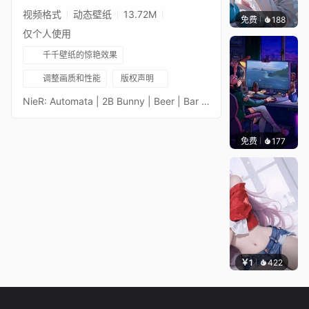
视频格式
动态壁纸
13.72M
免费
188
渔小小
仅个人使用
千千壁纸的惊艳效果
调整画质和性能
版权声明
NieR: Automata | 2B Bunny | Beer | Bar | 2560x1440Author of the art: @hood_x_art (Twitter|X)
免费
177
𝑬𝒗𝒆𝑾𝒊𝒏
￥1
422
渔小