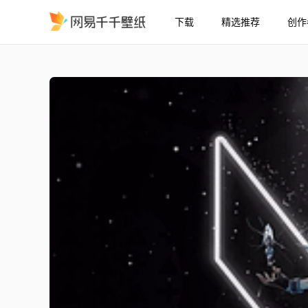
下载
精选推荐
创作
无畏契约 - 婕提
精选
无畏契约 - 婕提