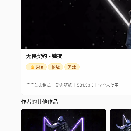
无畏契约 - 婕提
549
枪战
游戏
千千动态格式
动态壁纸
581.33K
仅个人使用
作者的其他作品