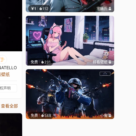
￥1
112
宅婳氏
免费
231
好看壁纸
ATELLO
 张壁纸
权声明
查看全部
免费
548
小鬼