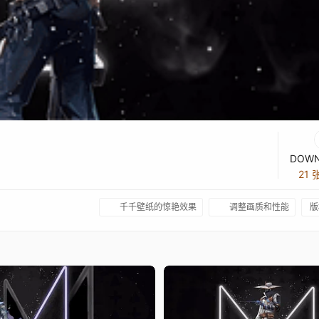
DOWN
21
千千壁纸的惊艳效果
调整画质和性能
版