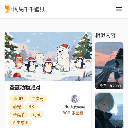
圣诞动物派对
精选
圣诞动物派对
相似内容
免费
2099
辰东
圣诞动物派对
97
二次元
萌宠
4K
Ruth爱画画
806 张壁纸
圣诞节
可爱
AI生成图