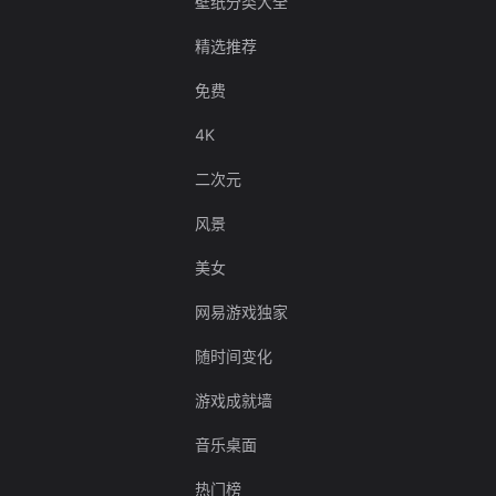
壁纸分类大全
精选推荐
免费
4K
二次元
风景
美女
网易游戏独家
随时间变化
游戏成就墙
音乐桌面
热门榜