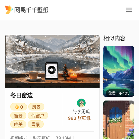
冬日窗边
精选
冬日窗边
相似内容
免费
405
Salyu
冬日窗边
0
风景
与李无瓜
窗景
假窗户
983 张壁纸
唯美
雪景
视频格式
动态壁纸
39.13M