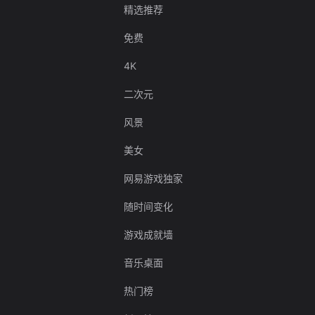
精选推荐
免费
4K
二次元
风景
美女
网易游戏独家
随时间变化
游戏成就墙
音乐桌面
热门榜