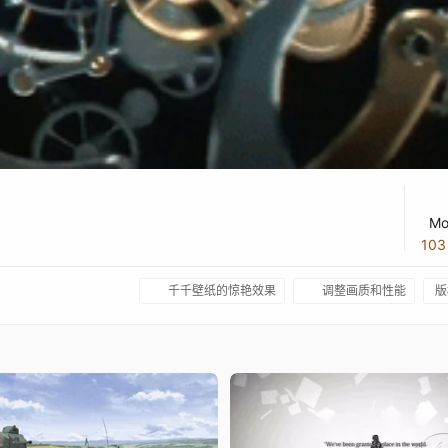
Mo
10
千千壁纸的惊艳效果
调整画质和性能
版