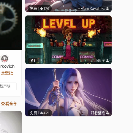
免费
176
｡✧MamiXayah✧｡
￥1
小鹿子
rkovich
3 张壁纸
权声明
查看全部
免费
421
好看壁纸