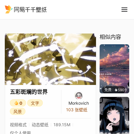
五彩斑斓的世界
精选
五彩斑斓的世界
相似内容
免费
5905
冰茶L
五彩斑斓的世界
0
文字
Morkovich
103 张壁纸
风景
视频格式
动态壁纸
189.15M
仅个人使用