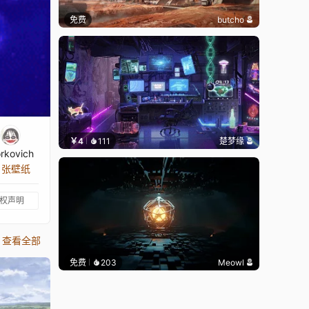
免费
butcho
￥4
111
楚梦缘
rkovich
3 张壁纸
权声明
查看全部
免费
203
Meowl