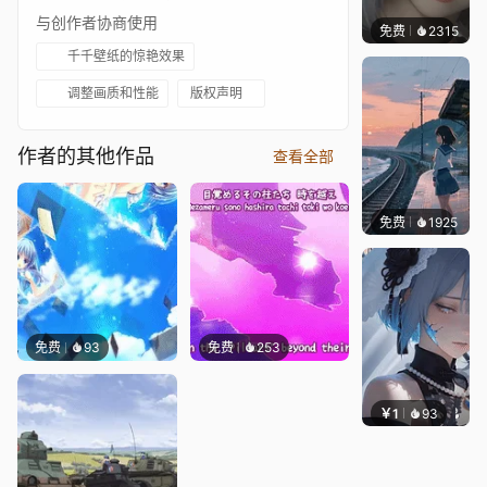
与创作者协商使用
免费
2315
辰东
千千壁纸的惊艳效果
调整画质和性能
版权声明
作者的其他作品
查看全部
免费
1925
辰东壁
免费
93
免费
253
￥1
93
辰东壁