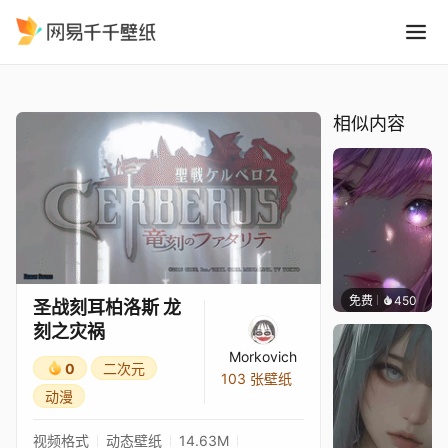
圣战刻耳柏洛斯 龙刻之灾祸
精选
圣战刻耳柏洛斯 龙刻之灾祸
相似内容
免费
450
辰东壁
圣战刻耳柏洛斯 龙
刻之灾祸
Morkovich
0
二次元
103 张壁纸
动漫
视频格式
动态壁纸
14.63M