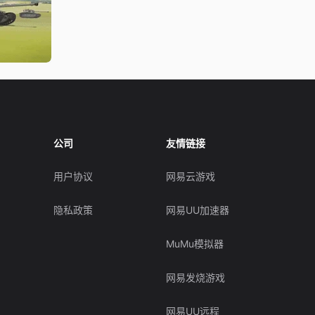
公司
友情链接
用户协议
网易云游戏
隐私政策
网易UU加速器
MuMu模拟器
网易发烧游戏
网易UU远程