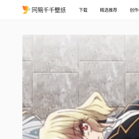
下载
精选推荐
创作
恶魔之谜 第11集
精选
恶魔之谜 第11集