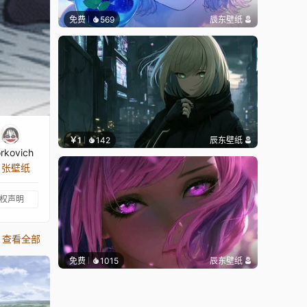
免费
569
辰东壁纸
￥1
142
辰东壁纸
rkovich
3 张壁纸
权声明
查看全部
免费
1015
辰东壁纸