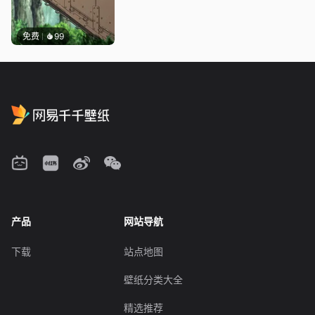
免费
99
产品
网站导航
下载
站点地图
壁纸分类大全
精选推荐