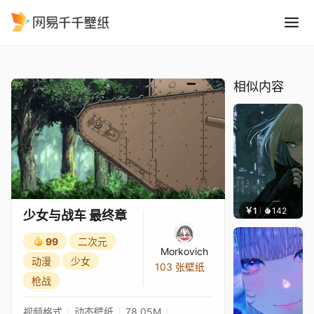
少女与战车 最终章
精选
少女与战车 最终章
相似内容
￥1
142
辰东壁
少女与战车 最终章
99
二次元
Morkovich
动漫
少女
103 张壁纸
枪战
视频格式
动态壁纸
78.05M