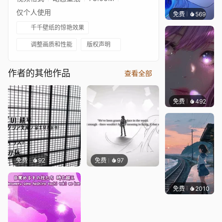
仅个人使用
免费
569
辰东壁
千千壁纸的惊艳效果
调整画质和性能
版权声明
作者的其他作品
查看全部
免费
492
辰东壁
免费
92
免费
97
免费
2010
辰东