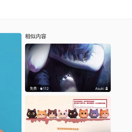
相似内容
免费
112
Asuki