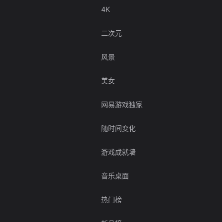
4K
二次元
风景
美女
网易游戏独家
随时间变化
游戏成就墙
音乐桌面
热门榜