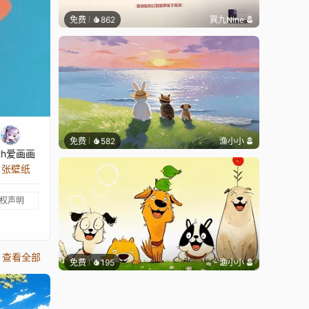
免费
862
巽九Nine
免费
582
渔小小
th爱画画
0 张壁纸
权声明
查看全部
免费
195
渔小小