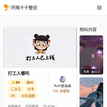
打工人哪吒
精选
打工人哪吒
相似内容
免费
423
辰东壁
打工人哪吒
89
趣味
Ruth爱画画
二次元
文字
730 张壁纸
4K
AI生成图
视频格式
动态壁纸
28.61M