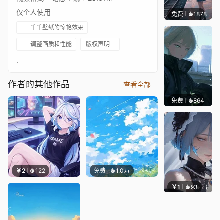
仅个人使用
免费
1878
辰东壁
千千壁纸的惊艳效果
调整画质和性能
版权声明
.
作者的其他作品
查看全部
免费
864
辰东壁
￥2
122
免费
1.0万
￥1
93
辰东壁