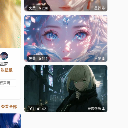
免费
236
星梦
免费
141
星梦
星梦
8 张壁纸
权声明
查看全部
￥1
142
辰东壁纸