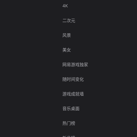
4K
二次元
风景
美女
网易游戏独家
随时间变化
游戏成就墙
音乐桌面
热门榜