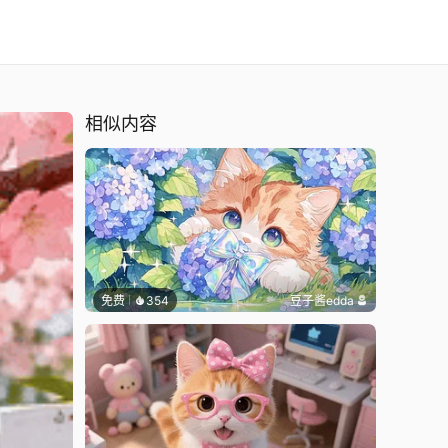
相似内容
免费
354
豆子酱edda