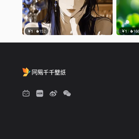
￥1
152
￥1
16