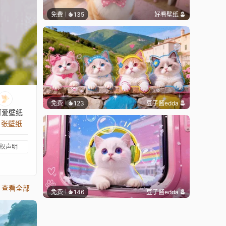
免费
135
好看壁纸
免费
123
豆子酱edda
可爱壁纸
9 张壁纸
权声明
查看全部
免费
146
豆子酱edda