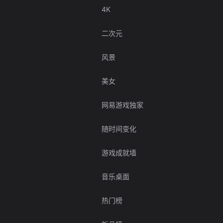
4K
二次元
风景
美女
网易游戏独家
随时间变化
游戏成就墙
音乐桌面
热门榜